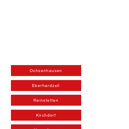
Öffnungszeiten
Ochsenhausen
Eberhardzell
Reinstetten
Kirchdorf