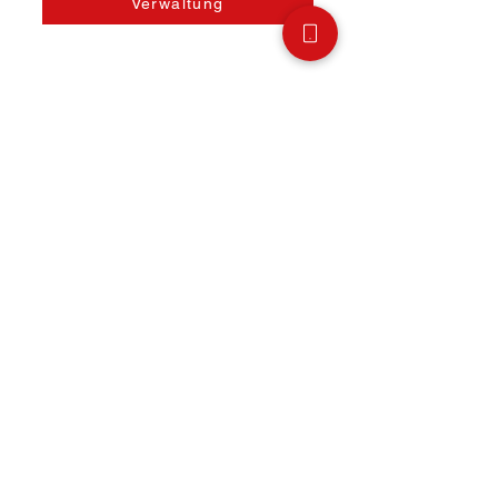
Verwaltung
Anschrift & Kontakt
Stadtcafé Hampp GmbH
Marktplatz 52
88416 Ochsenhausen
Büro/V
erwaltung:
07352 94792-18
Mail:
info@hamppwerk.de
Webshop für Lieferkunden