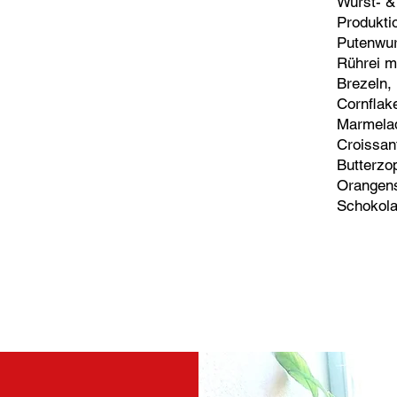
Wurst- &
Produkti
Putenwur
Rührei m
Brezeln, 
Cornflak
Marmelad
Croissan
Butterzo
Orangensa
Schokola