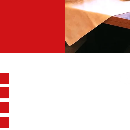
Anschrift & Kontakt
Fol
Stadtcafé Hampp GmbH
Marktplatz 52
88416 Ochsenhausen
Büro/V
erwaltung: 07352 94792-18
Mail:
info@hamppwerk.de