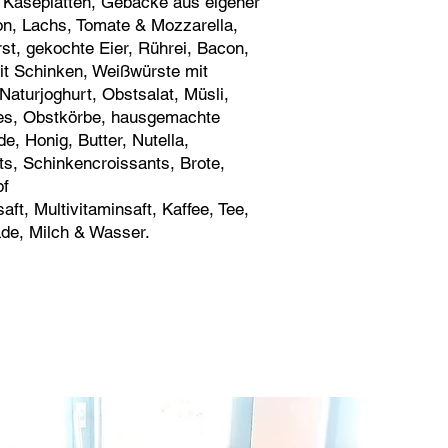
 Käseplatten, Gebäcke aus eigener
on, Lachs, Tomate & Mozzarella,
st, gekochte Eier, Rührei, Bacon,
it Schinken, Weißwürste mit
Naturjoghurt, Obstsalat, Müsli,
es, Obstkörbe, hausgemachte
e, Honig, Butter, Nutella,
ts, Schinkencroissants, Brote,
pf
ft, Multivitaminsaft, Kaffee, Tee,
de, Milch & Wasser.