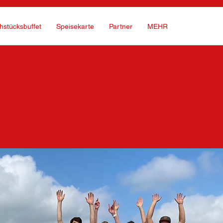
hstücksbuffet
Speisekarte
Partner
MEHR