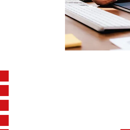
Anschrift & Kontakt
Fol
Stadtcafé Hampp GmbH
Marktplatz 52
88416 Ochsenhausen
Büro/V
erwaltung: 07352 94792-18
Mail:
info@hamppwerk.de