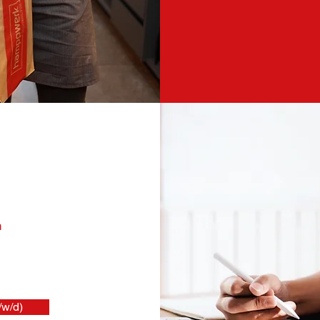
n
w/d)