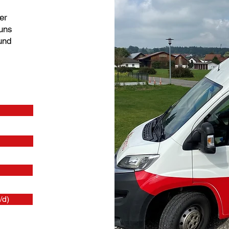
er
 uns
und
/d)